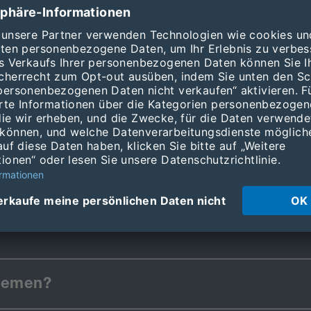
en sich direkt einloggen. Beachten Sie dabei bitte, dass S
rweise nehmen.
blemen?